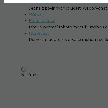
E-podatelna
Jedna z povinných součástí webových strá
Učitelé
E-omluvenka
Rodiče pomocí tohoto modulu mohou om
Rezervace
Pomocí modulu rezervace mohou rodiče s
Načítám...