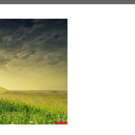
galerií. Zkuste nové řazení fotografií podle data.
m okolím.
ednictvím modulu studijní materiály.
.
, nahrávání souborů do tříd, vkládání příspěvků na nást
řednictvím elektronických testů.
ronické podobě budou ještě efektivnější.