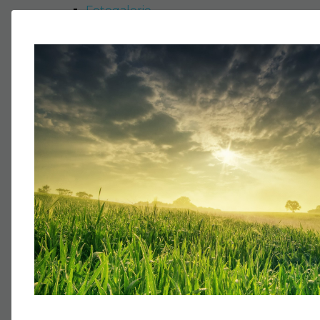
Fotogalerie
Ohromte návštěvníky stránek moderní foto
Fórum
Umožněte komunikaci mezi školou a její
Soubory
Využijte moderní sdílení souborů prostř
Jídelna
Objednávejte si obědy z pohodlí domova
Přihlášení
Správa účtu, objednávání jídel v jídelně
studentům tento modul.
Kalendář
Upozorněte na blížící se školní akce.
Testy
Testujte své studenty efektivněji – prost
Nástěnka
Zachovejte letité nástěnky tříd. V elekt