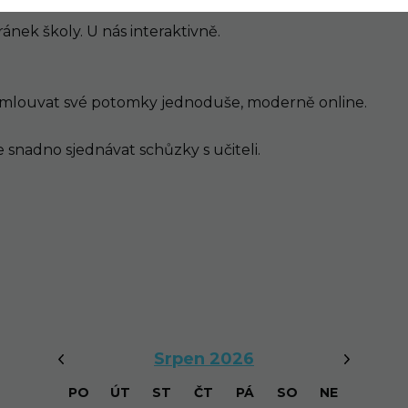
nek školy. U nás interaktivně.
louvat své potomky jednoduše, moderně online.
nadno sjednávat schůzky s učiteli.
‹
›
Srpen 2026
PO
ÚT
ST
ČT
PÁ
SO
NE