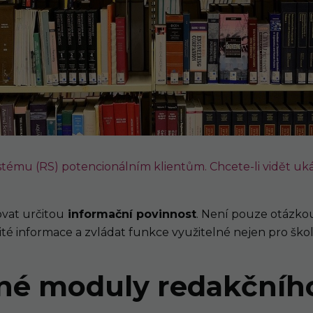
tému (RS) potencionálním klientům. Chcete-li vidět uká
ovat určitou
informační povinnost
. Není pouze otázkou
ité informace a zvládat funkce využitelné nejen pro šk
né moduly redakčníh