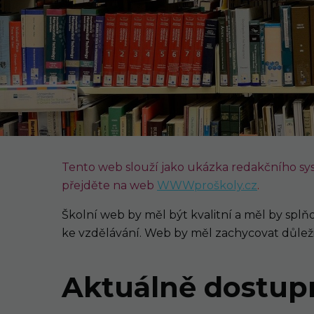
Tento web slouží jako ukázka redakčního sys
přejděte na web
WWWproškoly.cz
.
Školní web by měl být kvalitní a měl by splň
ke vzdělávání. Web by měl zachycovat důlež
Aktuálně dostup