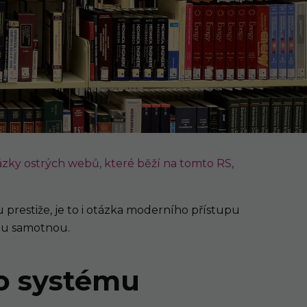
zky ostrých webů, které běží na tomto RS,
 prestiže, je to i otázka moderního přístupu
olu samotnou.
o systému