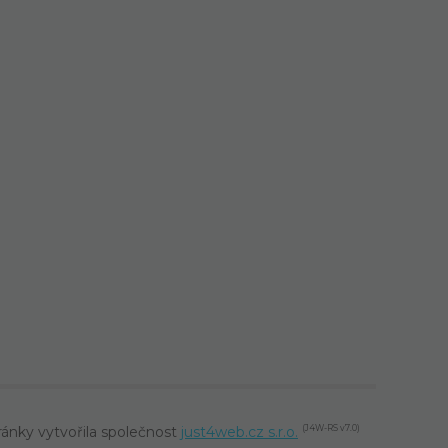
ánky vytvořila společnost
just4web.cz s.r.o.
(J4W-RS v7.0)